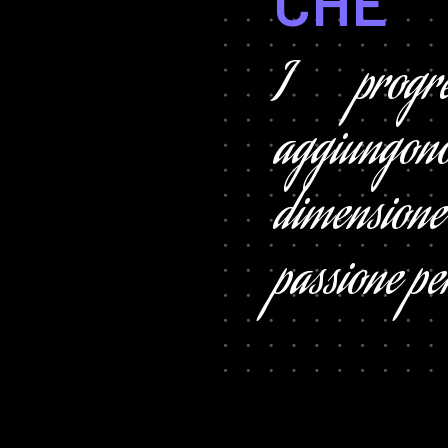
CHE
I progre
aggiung
dimensio
passione pe