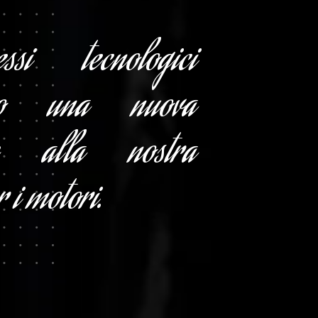
ssi tecnologici
ono una nuova
ne alla nostra
r i motori.