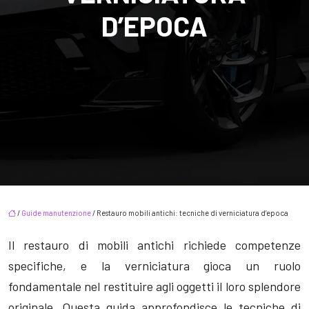
D’EPOCA
/
Guide manutenzione
/ Restauro mobili antichi: tecniche di verniciatura d’epoca
Il restauro di mobili antichi richiede competenze
specifiche, e la verniciatura gioca un ruolo
fondamentale nel restituire agli oggetti il loro splendore
originale. Questa guida approfondisce le tecniche di