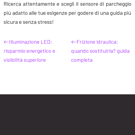
Ricerca attentamente e scegli il sensore di parcheggio
più adatto alle tue esigenze per godere di una guida più
sicura e senza stress!
Illuminazione LED:
Frizione idraulica:
risparmio energetico e
quando sostituirla? guida
visibilità superiore
completa