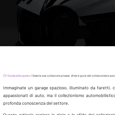
/
Guida all'acquisto
/ Gestire una collezione privata: sfide e gioie del collezionismo au
Immaginate un garage spazioso, illuminato da faretti, 
appassionati di auto, ma il collezionismo automobilist
profonda conoscenza del settore.
Questo articolo esplora le gioie e le sfide del collez