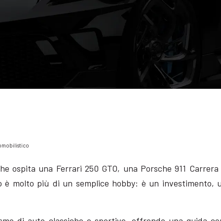
tomobilistico
che ospita una Ferrari 250 GTO, una Porsche 911 Carrera
ico è molto più di un semplice hobby: è un investimento
ionismo di auto classiche e sportive, offrendo una guida 