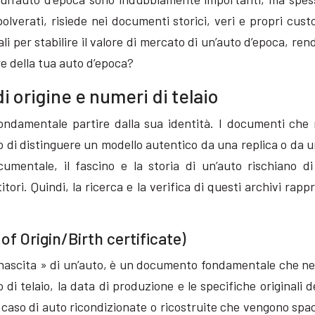
polverati, risiede nei documenti storici, veri e propri cus
i per stabilire il valore di mercato di un’auto d’epoca, r
e della tua auto d’epoca?
di origine e numeri di telaio
damentale partire dalla sua identità. I documenti che ne
 di distinguere un modello autentico da una replica o da 
umentale, il fascino e la storia di un’auto rischiano d
stitori. Quindi, la ricerca e la verifica di questi archivi 
e of Origin/Birth certificate)
o di nascita » di un’auto, è un documento fondamentale che ne
o di telaio, la data di produzione e le specifiche origina
nel caso di auto ricondizionate o ricostruite che vengono spa