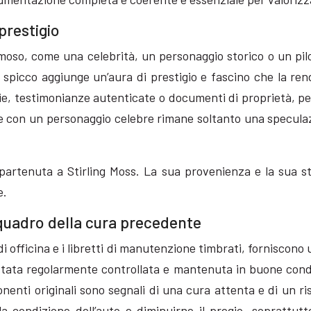
prestigio
amoso, come una celebrità, un personaggio storico o un pil
 spicco aggiunge un’aura di prestigio e fascino che la rend
e, testimonianze autenticate o documenti di proprietà, per
 con un personaggio celebre rimane soltanto una speculaz
artenuta a Stirling Moss. La sua provenienza e la sua stor
e.
 quadro della cura precedente
i officina e i libretti di manutenzione timbrati, forniscono
 stata regolarmente controllata e mantenuta in buone condi
ti originali sono segnali di una cura attenta e di un risp
a condizione dell’auto e diminuirne il pregio, soprattutt