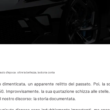
auto d’epoca: oltre la bellezza, la storia conta
menticata, un apparente relitto del passato. Poi, la scop
 ’50. Improvvisamente, la sua quotazione schizza alle stel
l nostro discorso: la storia documentata.
un’auto d’epoca sono indubbiamente importanti, ma spesso