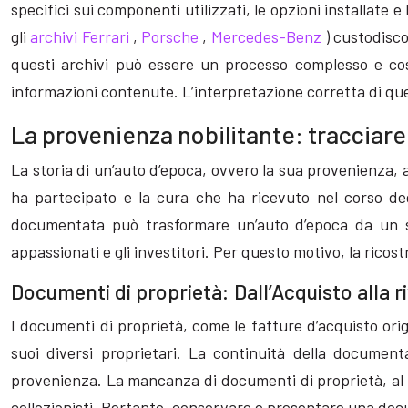
specifici sui componenti utilizzati, le opzioni installate 
gli
archivi Ferrari
,
Porsche
,
Mercedes-Benz
) custodisco
questi archivi può essere un processo complesso e cos
informazioni contenute. L’interpretazione corretta di qu
La provenienza nobilitante: tracciare 
La storia di un’auto d’epoca, ovvero la sua provenienza, ag
ha partecipato e la cura che ha ricevuto nel corso de
documentata può trasformare un’auto d’epoca da un se
appassionati e gli investitori. Per questo motivo, la ricos
Documenti di proprietà: Dall’Acquisto alla r
I documenti di proprietà, come le fatture d’acquisto origin
suoi diversi proprietari. La continuità della document
provenienza. La mancanza di documenti di proprietà, al c
collezionisti. Pertanto, conservare e presentare una doc