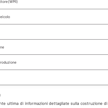
ttore (WMI)
veicolo
one
produzione
a
onte ultima di informazioni dettagliate sulla costruzione d