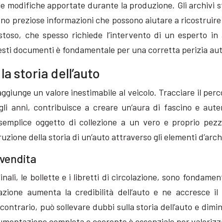
e le modifiche apportate durante la produzione. Gli archivi s
no preziose informazioni che possono aiutare a ricostruire l
toso, che spesso richiede l’intervento di un esperto in 
esti documenti è fondamentale per una corretta perizia aut
la storia dell’auto
giunge un valore inestimabile al veicolo. Tracciare il percor
gli anni, contribuisce a creare un’aura di fascino e aut
mplice oggetto di collezione a un vero e proprio pezzo 
truzione della storia di un’auto attraverso gli elementi d’a
ivendita
ali, le bollette e i libretti di circolazione, sono fondamen
azione aumenta la credibilità dell’auto e ne accresce i
ontrario, può sollevare dubbi sulla storia dell’auto e dim
umentazione completa e coerente è essenziale per valorizz