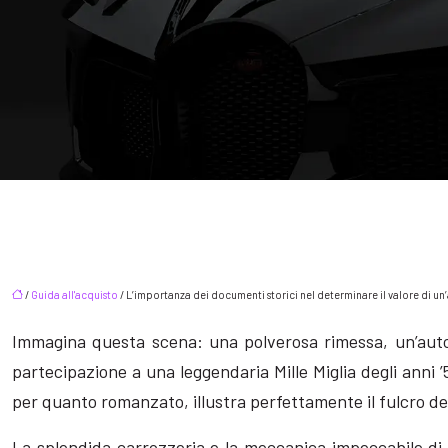
/
Guida all'acquisto
/ L’importanza dei documenti storici nel determinare il valore di un’
Immagina questa scena: una polverosa rimessa, un’auto di
partecipazione a una leggendaria Mille Miglia degli anni
per quanto romanzato, illustra perfettamente il fulcro de
La splendida carrozzeria e la meccanica impeccabile di 