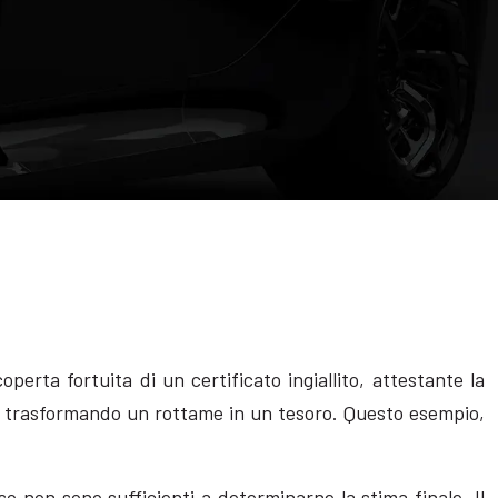
erta fortuita di un certificato ingiallito, attestante la
le, trasformando un rottame in un tesoro. Questo esempio,
 non sono sufficienti a determinarne la stima finale. Il